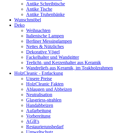
Antike Schreibtische
Antike Tische
Antike Truhenbänke
Wunschmöbel
Deko
Weihnachten
Italienische Lampen
Berliner Messinglampen
Nettes & Nützliches
Dekorative Vögel
Fackelhalter und Wandgitter
Teelicht- und Kerzenhalter aus Keramik
Wandreliefs aus Keramik, im Teakholzrahmen
HolzCleanic - Entlackung
Unsere Preise
HolzCleanic Fakten
Ablaugen und Abbeizen
Neutralisation
Glasgriess-strahlen
Handabbeizen
Aufarbeitung
Vorbereitung
AGB's
Restaurierunsbedarf
Umweltschutz