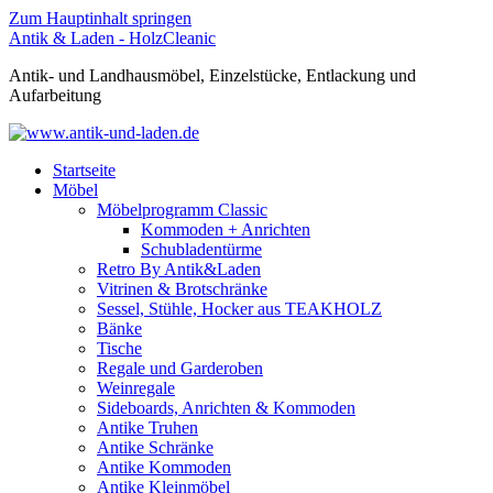
Zum Hauptinhalt springen
Antik & Laden - HolzCleanic
Antik- und Landhausmöbel, Einzelstücke, Entlackung und
Aufarbeitung
Startseite
Möbel
Möbelprogramm Classic
Kommoden + Anrichten
Schubladentürme
Retro By Antik&Laden
Vitrinen & Brotschränke
Sessel, Stühle, Hocker aus TEAKHOLZ
Bänke
Tische
Regale und Garderoben
Weinregale
Sideboards, Anrichten & Kommoden
Antike Truhen
Antike Schränke
Antike Kommoden
Antike Kleinmöbel