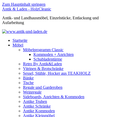
Zum Hauptinhalt springen
Antik & Laden - HolzCleanic
Antik- und Landhausmöbel, Einzelstücke, Entlackung und
Aufarbeitung
Startseite
Möbel
Möbelprogramm Classic
Kommoden + Anrichten
Schubladentürme
Retro By Antik&Laden
Vitrinen & Brotschränke
Sessel, Stühle, Hocker aus TEAKHOLZ
Bänke
Tische
Regale und Garderoben
Weinregale
Sideboards, Anrichten & Kommoden
Antike Truhen
Antike Schränke
Antike Kommoden
Antike Kleinmöbel