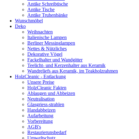
Antike Schreibtische
Antike Tische
Antike Truhenbänke
Wunschmöbel
Deko
Weihnachten
Italienische Lampen
Berliner Messinglampen
Nettes & Nützliches
Dekorative Vögel
Fackelhalter und Wandgitter
Teelicht- und Kerzenhalter aus Keramik
Wandreliefs aus Keramik, im Teakholzrahmen
HolzCleanic - Entlackung
Unsere Preise
HolzCleanic Fakten
Ablaugen und Abbeizen
Neutralisation
Glasgriess-strahlen
Handabbeizen
Aufarbeitung
Vorbereitung
AGB's
Restaurierunsbedarf
Umweltschutz