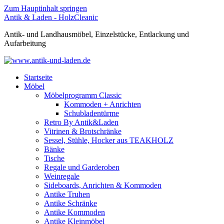
Zum Hauptinhalt springen
Antik & Laden - HolzCleanic
Antik- und Landhausmöbel, Einzelstücke, Entlackung und
Aufarbeitung
Startseite
Möbel
Möbelprogramm Classic
Kommoden + Anrichten
Schubladentürme
Retro By Antik&Laden
Vitrinen & Brotschränke
Sessel, Stühle, Hocker aus TEAKHOLZ
Bänke
Tische
Regale und Garderoben
Weinregale
Sideboards, Anrichten & Kommoden
Antike Truhen
Antike Schränke
Antike Kommoden
Antike Kleinmöbel