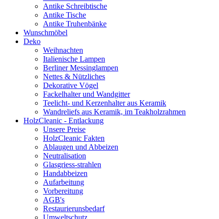
Antike Schreibtische
Antike Tische
Antike Truhenbänke
Wunschmöbel
Deko
Weihnachten
Italienische Lampen
Berliner Messinglampen
Nettes & Nützliches
Dekorative Vögel
Fackelhalter und Wandgitter
Teelicht- und Kerzenhalter aus Keramik
Wandreliefs aus Keramik, im Teakholzrahmen
HolzCleanic - Entlackung
Unsere Preise
HolzCleanic Fakten
Ablaugen und Abbeizen
Neutralisation
Glasgriess-strahlen
Handabbeizen
Aufarbeitung
Vorbereitung
AGB's
Restaurierunsbedarf
Umweltschutz